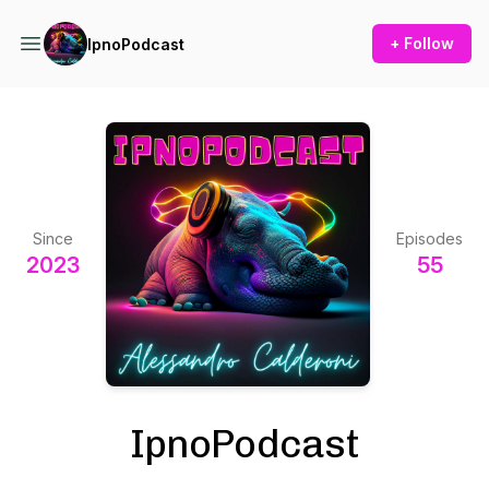
+ Follow
IpnoPodcast
Since
Episodes
2023
55
IpnoPodcast