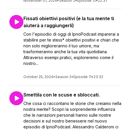
November 01, 2024
•
Season 2
•
Episode 12
•
22:37
Fissati obiettivi positivi (e la tua mente ti
aiuterà a raggiungerli)
Con l'episodio di oggi di IpnoPodcast imparerai a
stabilire per te stess* obiettivi positivi e chiari che
non solo miglioreranno il tuo umore, ma
trasformeranno anche la tua vita quotidiana.
Attraverso esempi pratici, esploreremo come il
nostro...
October 25, 2024
•
Season 2
•
Episode 11
•
23:32
Smettila con le scuse e sbloccati.
Che cosa ci raccontano le storie che creiamo nella
nostra mente? Scopri la sorprendente influenza
che le narrazioni personali hanno sulle nostre
decisioni e sul nostro benessere nel nuovo
episodio di IpnoPodcast. Alessandro Calderoni ci