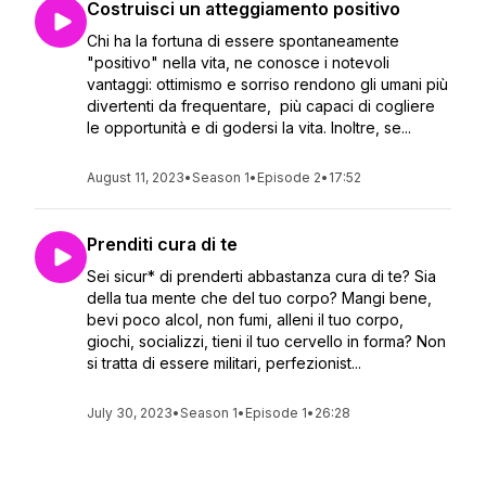
Costruisci un atteggiamento positivo
Chi ha la fortuna di essere spontaneamente
"positivo" nella vita, ne conosce i notevoli
vantaggi: ottimismo e sorriso rendono gli umani più
divertenti da frequentare, più capaci di cogliere
le opportunità e di godersi la vita. Inoltre, se...
August 11, 2023
•
Season 1
•
Episode 2
•
17:52
Prenditi cura di te
Sei sicur* di prenderti abbastanza cura di te? Sia
della tua mente che del tuo corpo? Mangi bene,
bevi poco alcol, non fumi, alleni il tuo corpo,
giochi, socializzi, tieni il tuo cervello in forma? Non
si tratta di essere militari, perfezionist...
July 30, 2023
•
Season 1
•
Episode 1
•
26:28