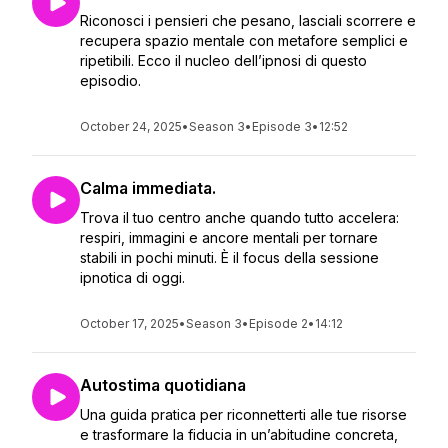
Riconosci i pensieri che pesano, lasciali scorrere e
recupera spazio mentale con metafore semplici e
ripetibili. Ecco il nucleo dell’ipnosi di questo
episodio.
October 24, 2025
•
Season 3
•
Episode 3
•
12:52
Calma immediata.
Trova il tuo centro anche quando tutto accelera:
respiri, immagini e ancore mentali per tornare
stabili in pochi minuti. È il focus della sessione
ipnotica di oggi.
October 17, 2025
•
Season 3
•
Episode 2
•
14:12
Autostima quotidiana
Una guida pratica per riconnetterti alle tue risorse
e trasformare la fiducia in un’abitudine concreta,