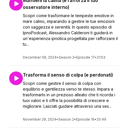
Mantieni la calma (e rafforza il tuo
osservatore interno)
Scopri come trasformare le tempeste emotive in
mare calmo, imparando a gestire le tue emozioni
con saggezza e serenità. In questo episodio di
IpnoPodcast, Alessandro Calderoni ti guiderà in
un'esperienza ipnotica progettata per rafforzare il
tu...
December 06, 2024
•
Season 2
•
Episode 17
•
21:53
Trasforma il senso di colpa (e perdonati)
Scopri come gestire il senso di colpa con
equilibrio e gentilezza verso te stesso. Impara a
trasformarlo in un prezioso alleato che ti ricorda i
tuoi valori e ti offre la possibilità di crescere e
migliorare. Lasciati guidare attraverso una ses...
November 29, 2024
•
Season 2
•
Episode 16
•
20:49