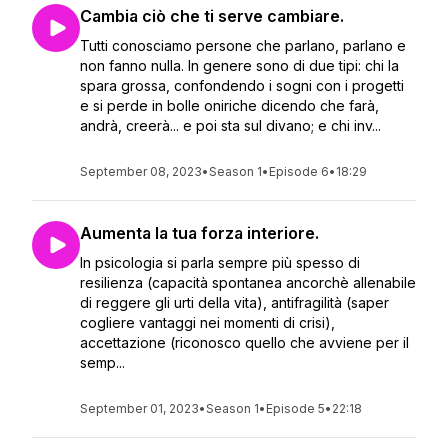
Cambia ciò che ti serve cambiare.
Tutti conosciamo persone che parlano, parlano e
non fanno nulla. In genere sono di due tipi: chi la
spara grossa, confondendo i sogni con i progetti
e si perde in bolle oniriche dicendo che farà,
andrà, creerà... e poi sta sul divano; e chi inv...
September 08, 2023
•
Season 1
•
Episode 6
•
18:29
Aumenta la tua forza interiore.
In psicologia si parla sempre più spesso di
resilienza (capacità spontanea ancorchè allenabile
di reggere gli urti della vita), antifragilità (saper
cogliere vantaggi nei momenti di crisi),
accettazione (riconosco quello che avviene per il
semp...
September 01, 2023
•
Season 1
•
Episode 5
•
22:18