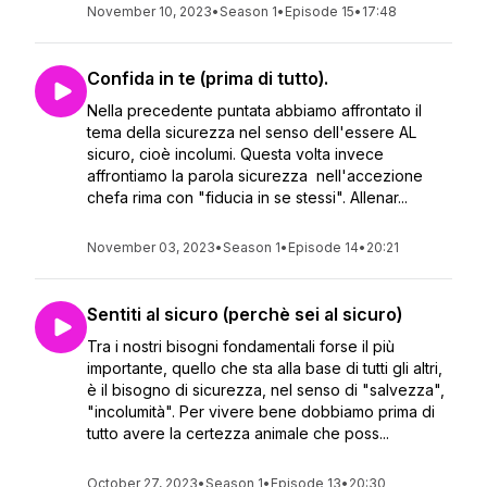
November 10, 2023
•
Season 1
•
Episode 15
•
17:48
Confida in te (prima di tutto).
Nella precedente puntata abbiamo affrontato il
tema della sicurezza nel senso dell'essere AL
sicuro, cioè incolumi. Questa volta invece
affrontiamo la parola sicurezza nell'accezione
chefa rima con "fiducia in se stessi". Allenar...
November 03, 2023
•
Season 1
•
Episode 14
•
20:21
Sentiti al sicuro (perchè sei al sicuro)
Tra i nostri bisogni fondamentali forse il più
importante, quello che sta alla base di tutti gli altri,
è il bisogno di sicurezza, nel senso di "salvezza",
"incolumità". Per vivere bene dobbiamo prima di
tutto avere la certezza animale che poss...
October 27, 2023
•
Season 1
•
Episode 13
•
20:30