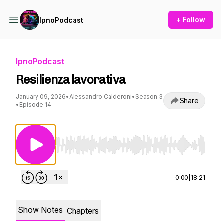
+ Follow
IpnoPodcast
IpnoPodcast
Resilienza lavorativa
January 09, 2026
•
Alessandro Calderoni
•
Season 3
Share
•
Episode 14
Use Left/Right to seek, Home/End to jump to st
0:00
|
18:21
Show Notes
Chapters