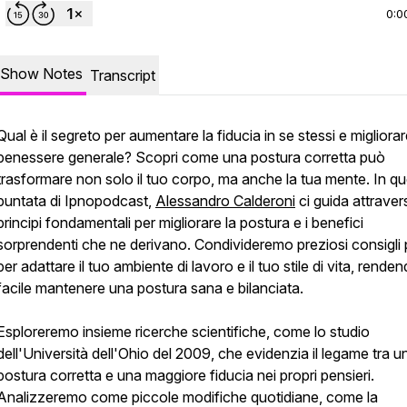
0:0
Show Notes
Transcript
Qual è il segreto per aumentare la fiducia in se stessi e migliorare
benessere generale? Scopri come una postura corretta può
trasformare non solo il tuo corpo, ma anche la tua mente. In q
puntata di Ipnopodcast,
Alessandro Calderoni
ci guida attraver
principi fondamentali per migliorare la postura e i benefici
sorprendenti che ne derivano. Condivideremo preziosi consigli p
per adattare il tuo ambiente di lavoro e il tuo stile di vita, rende
facile mantenere una postura sana e bilanciata.
Esploreremo insieme ricerche scientifiche, come lo studio
dell'Università dell'Ohio del 2009, che evidenzia il legame tra u
postura corretta e una maggiore fiducia nei propri pensieri.
Analizzeremo come piccole modifiche quotidiane, come la