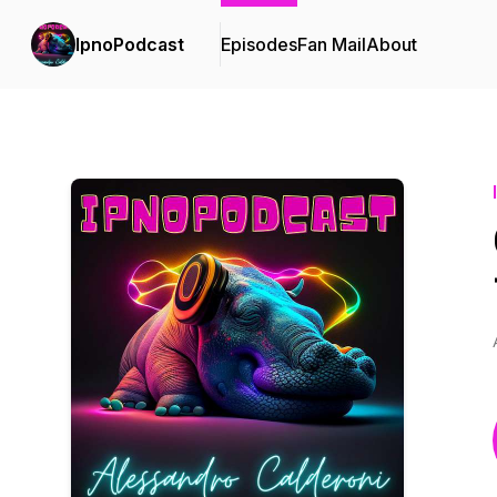
IpnoPodcast
Episodes
Fan Mail
About