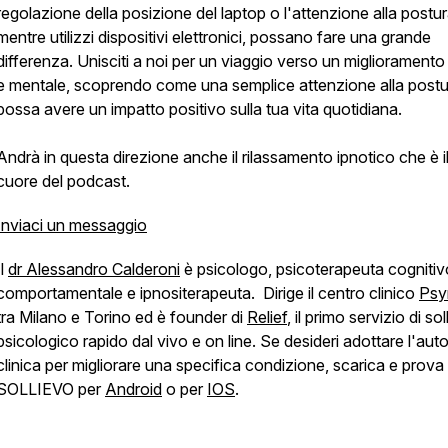
regolazione della posizione del laptop o l'attenzione alla postu
mentre utilizzi dispositivi elettronici, possano fare una grande
differenza. Unisciti a noi per un viaggio verso un miglioramento 
e mentale, scoprendo come una semplice attenzione alla postu
possa avere un impatto positivo sulla tua vita quotidiana.
Andrà in questa direzione anche il rilassamento ipnotico che è i
cuore del podcast.
Inviaci un messaggio
Il
dr Alessandro Calderoni
è psicologo, psicoterapeuta cognitiv
comportamentale e ipnositerapeuta. Dirige il centro clinico
Psy
tra Milano e Torino ed è founder di
Relief
, il primo servizio di so
psicologico rapido dal vivo e on line. Se desideri adottare l'aut
clinica per migliorare una specifica condizione, scarica e prova
SOLLIEVO per
Android
o per
IOS
.