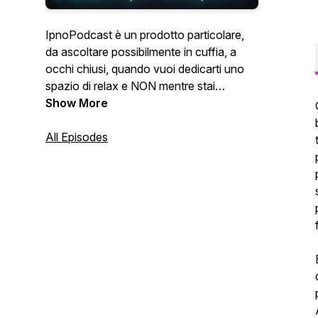
IpnoPodcast è un prodotto particolare,
da ascoltare possibilmente in cuffia, a
occhi chiusi, quando vuoi dedicarti uno
spazio di relax e NON mentre stai
guidando o ti stai dedicando ad attività
Show More
potenzialmente rischiose.
All Episodes
La psicoterapia è soltanto per chi sta
male? Fortunatamente no. E' per chi
vuole stare meglio, indipendentemente
dal punto di partenza. Per questa ragione,
ogni episodio di questo podcast contiene
un'ipnosi dedicata al benessere e
all'amplificazione delle tue risorse
personali.
Autore e voce è Alessandro Calderoni,