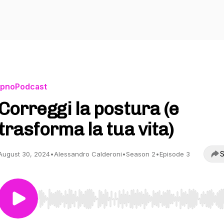
IpnoPodcast
Correggi la postura (e
trasforma la tua vita)
S
August 30, 2024
•
Alessandro Calderoni
•
Season 2
•
Episode 3
Use Left/Right to seek, Home/End to jump to start o