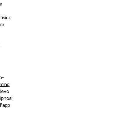
ra
fisico
ra
l
o-
mind
llievo
oipnosi
 l'app