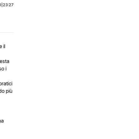
0
|
23:27
 il
uesta
so i
ratici
ndo più
na