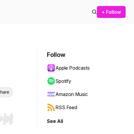
+ Follow
Follow
Apple Podcasts
Spotify
hare
Amazon Music
RSS Feed
See All
r end. Hold shift to jump forward or backward.