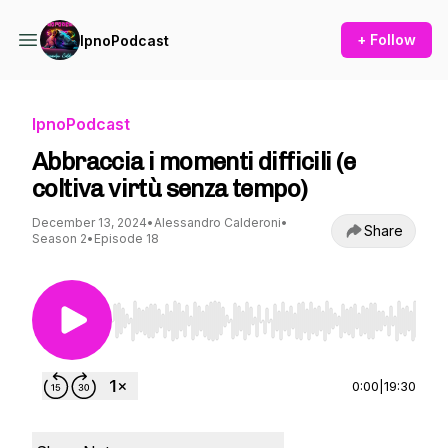
+ Follow
IpnoPodcast
IpnoPodcast
Abbraccia i momenti difficili (e
coltiva virtù senza tempo)
December 13, 2024
•
Alessandro Calderoni
•
Share
Season 2
•
Episode 18
Use Left/Right to seek, Home/End to jump to st
0:00
|
19:30