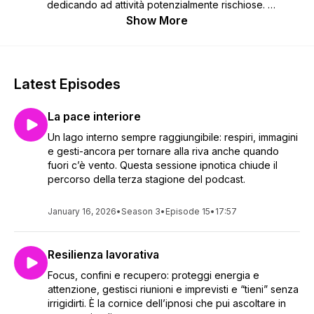
dedicando ad attività potenzialmente rischiose.
Show More
La psicoterapia è soltanto per chi sta male? Fortunatamente
no. E' per chi vuole stare meglio, indipendentemente dal
punto di partenza. Per questa ragione, ogni episodio di
questo podcast contiene un'ipnosi dedicata al benessere e
Latest Episodes
all'amplificazione delle tue risorse personali.
La pace interiore
Autore e voce è Alessandro Calderoni, psicologo,
psicoterapeuta e ipnositerapeuta.
Un lago interno sempre raggiungibile: respiri, immagini
e gesti-ancora per tornare alla riva anche quando
fuori c’è vento. Questa sessione ipnotica chiude il
percorso della terza stagione del podcast.
January 16, 2026
•
Season 3
•
Episode 15
•
17:57
Resilienza lavorativa
Focus, confini e recupero: proteggi energia e
attenzione, gestisci riunioni e imprevisti e “tieni” senza
irrigidirti. È la cornice dell’ipnosi che pui ascoltare in